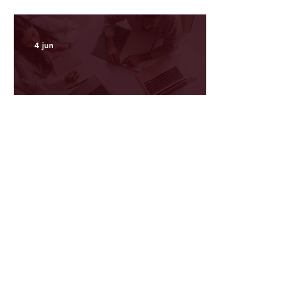
¿Qué es un sistema contable y para qué
sirve?
4 jun
¿Tu empresa ya necesita más
de un sistema?
22 may