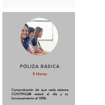
PÓLIZA BÁSICA
5 Horas
Comprobación de que cada sistema
CONTPAQi® estará al día y su
funcionamiento al 100%.