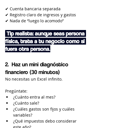
✔ Cuenta bancaria separada
✔ Registro claro de ingresos y gastos
✔ Nada de “luego lo acomodo”
Tip realista: aunque seas persona 
física, trata a tu negocio como si 
fuera otra persona
.
2.  Haz un mini diagnóstico 
financiero (30 minutos)
No necesitas un Excel infinito.
Pregúntate:
¿Cuánto entra al mes?
¿Cuánto sale?
¿Cuáles gastos son fijos y cuáles 
variables?
¿Qué impuestos debo considerar 
este año?